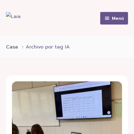
Menú
Home
Quiénes somos
Casa
Archivo por tag IA
Blog
Contacto