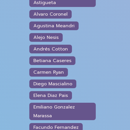
Astigueta
Alvaro Coronel
Agustina Meandri
Alejo Nesis
Andrés Cotton
Betiana Caseres
Carmen Ryan
Diego Mascialino
Elena Diaz Pais
Emiliano Gonzalez
Marassa
Facundo Fernandez