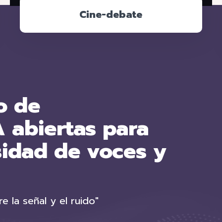
Cine-debate
o de
 abiertas para
sidad de voces y
 la señal y el ruido"