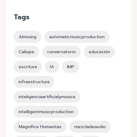
Tags
AImixing
automaticmusicproduction
Calíope
conversatorio
educación
escritura
IA
IMP
infraestructura
inteligenciaartificialymusica
intelligentmusicproduction
Magnifica Humanitas
mezcladeaudio