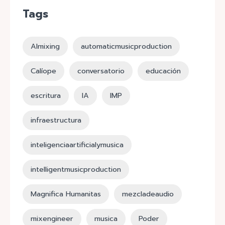
Tags
AImixing
automaticmusicproduction
Calíope
conversatorio
educación
escritura
IA
IMP
infraestructura
inteligenciaartificialymusica
intelligentmusicproduction
Magnifica Humanitas
mezcladeaudio
mixengineer
musica
Poder